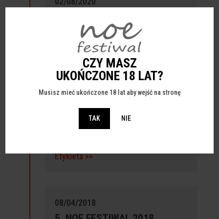
02/08/2020
7. NOE FESTIWAL 2020
Panele >>
Galeria >>
CZY MASZ
UKOŃCZONE 18 LAT?
14/04/2019
Musisz mieć ukończone 18 lat aby wejść na stronę
6. NOE FESTIWAL 2019
TAK
NIE
Panele >>
Galeria >>
Film >>
Etykieta >>
08/04/2018
5. NOE FESTIWAL 2018