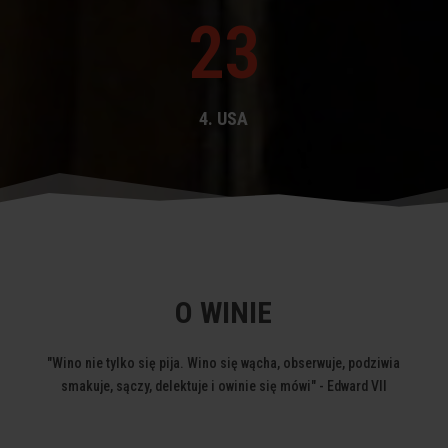
23
4. USA
O WINIE
"Wino nie tylko się pija. Wino się wącha, obserwuje, podziwia
smakuje, sączy, delektuje i owinie się mówi" - Edward VII