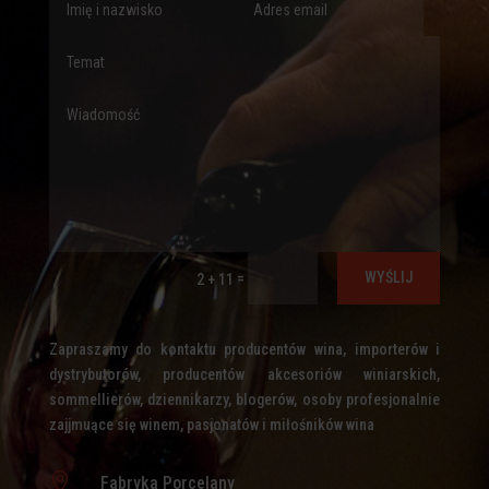
WYŚLIJ
=
2 + 11
Zapraszamy do kontaktu producentów wina, importerów i
dystrybutorów, producentów akcesoriów winiarskich,
sommellierów, dziennikarzy, blogerów, osoby profesjonalnie
zajjmuące się winem, pasjonatów i miłośników wina

Fabryka Porcelany