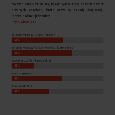
różnych zakątków świata, każdy będzie mógł uczestniczyć w
otwartych panelach, które przybliżą zasady degustacji,
łączenia wina z jedzeniem...
czytaj więcej >>>
miłośnicy wina w Polsce - kobiety
56%
56%
miłośnicy wina w Polsce - wiek do 40 roku życia
66%
66%
import spoza Unii Europejskiej
25%
25%
wino czerwone
55%
55%
wino półsłodkie
41%
41%