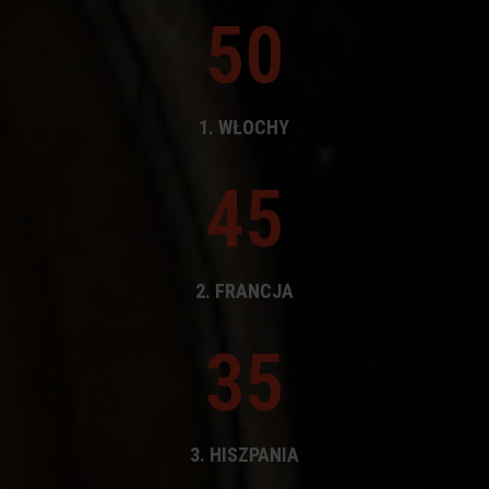
50
1. WŁOCHY
45
2. FRANCJA
35
3. HISZPANIA