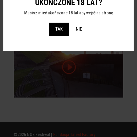
UKOŃCZONE 18 LAT?
Zobacz co działo się na ostatnim NOE Festiwalu przed
Musisz mieć ukończone 18 lat aby wejść na stronę
pandemią!?...
TAK
NIE
©2026 NOE Festiwal |
Fundacja Talent Factory