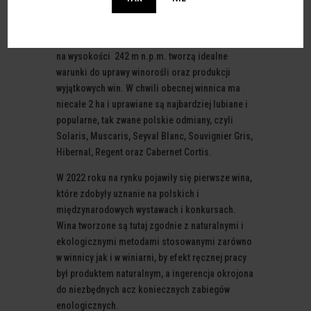
Po
analizie parceli okazało się, że ciepły klimat
roztocza, lessowe gleby
na wapiennym podłożu oraz siedlisko położone
na wysokości 242 m n.p.m.
tworzą idealne
warunki do uprawy winorośli oraz produkcji
wyjątkowych
win. W chwili obecnej winnica ma
niecałe 2 ha i uprawiane są najbardziej
lubiane i
popularne, tak zwane polskie odmiany, czyli
Solaris, Muscaris,
Seyval Blanc, Souvignier Gris,
Hibernal, Regent oraz Cabernet Cortis.
W
2022 roku na rynku pojawiły się pierwsze wina,
które zdobyły uznanie na
polskich i
międzynarodowych wystawach i konkursach.
Wina tworzone są
tutaj zgodnie z naturalnymi i
ekologicznymi metodami stosowanymi zarówno
w winnicy jak i w winiarni, by efekt ręcznej pracy
był produktem
naturalnym, a ingerencja okrojona
do niezbędnych acz koniecznych
zabiegów
enologicznych.