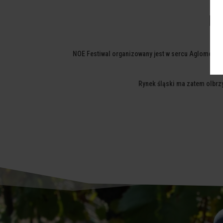
N
NOE Festiwal organizowany jest w sercu Aglomeracji
522
Rynek śląski ma zatem olbrz