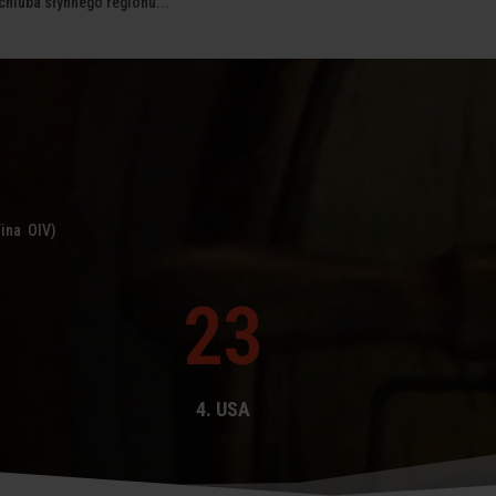
 chluba słynnego regionu...
Wina OIV)
23
4. USA