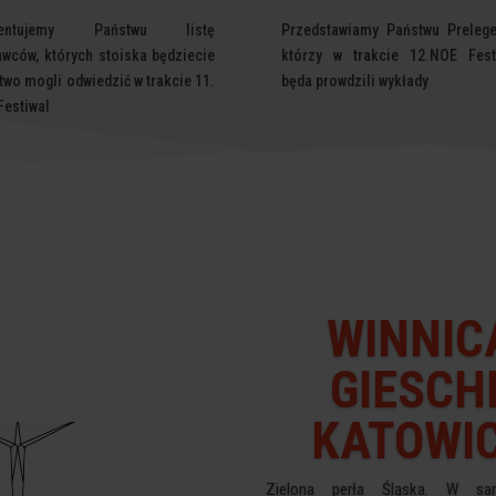
zentujemy Państwu listę
Przedstawiamy Państwu Prelege
awców, których stoiska będziecie
którzy w trakcie 12.NOE Fest
two mogli odwiedzić w trakcie 11.
będa prowdzili wykłady
Festiwal
WINNIC
GIESCH
KATOWI
Zielona perła Śląska. W sa