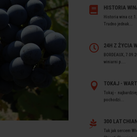
HISTORIA WIN

Historia wina cz.1.
Trudno jednak...
24H Z ŻYCIA 

BORDEAUX, 7.09.20
winiarni p....
TOKAJ - WART

Tokaj - najbardzie
pochodzi...
300 LAT CHIA

Tak jak sercem Wło