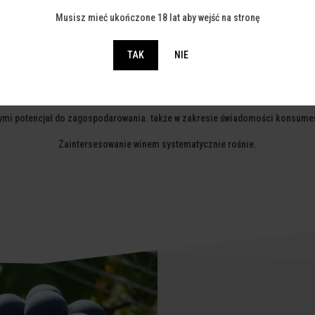
Musisz mieć ukończone 18 lat aby wejść na stronę
OE FESTIWAL PROMUJE KULTURĘ WI
TAK
NIE
 Śląskiej. Zamieszkuje tutaj 4,36mln osób, przeciętne miesięczne wynagrodz
.402, spółki handlowe - 61.499 (dane Urząd Statystyczny w Katowicach, luty 20
ymi potencjał do zagospodarowania. także w zakresie świadomości konsumen
Zaintersesowanie winem systematycznie rośnie.