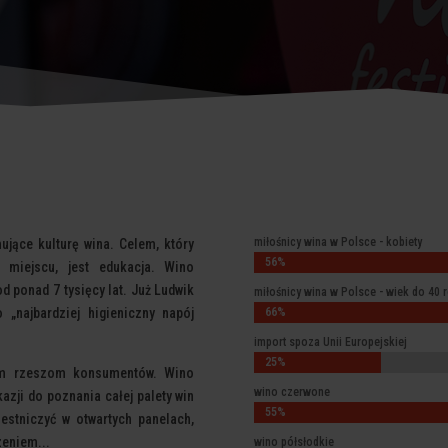
miłośnicy wina w Polsce - kobiety
ujące kulturę wina. Celem, który
56%
56%
 miejscu, jest edukacja. Wino
d ponad 7 tysięcy lat. Już Ludwik
miłośnicy wina w Polsce - wiek do 40 r
o „najbardziej higieniczny napój
66%
66%
import spoza Unii Europejskiej
25%
25%
kim rzeszom konsumentów. Wino
wino czerwone
zji do poznania całej palety win
55%
55%
estniczyć w otwartych panelach,
zeniem...
wino półsłodkie