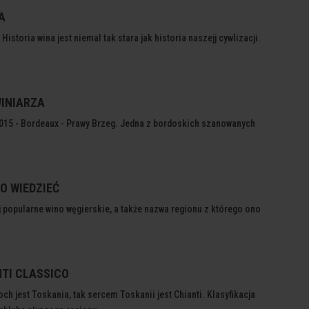
A
 Historia wina jest niemal tak stara jak historia naszejj cywlizacji.
WINIARZA
15 - Bordeaux - Prawy Brzeg. Jedna z bordoskich szanowanych
O WIEDZIEĆ
j popularne wino węgierskie, a także nazwa regionu z którego ono
NTI CLASSICO
ch jest Toskania, tak sercem Toskanii jest Chianti. Klasyfikacja