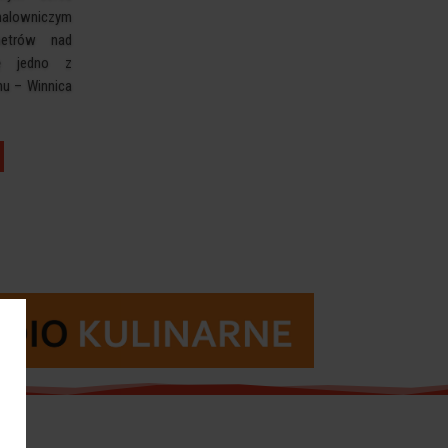
lowniczym
metrów nad
ę jedno z
onu
– Winnica