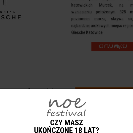
katowickich Murcek, na ma
wzniesieniu położonym 328 
poziomem morza, skrywa si
najbardziej urokliwych miejsc regi
Giesche Katowice.
CZYTAJ WIĘCEJ
Patron medialny:
CZY MASZ
UKOŃCZONE 18 LAT?