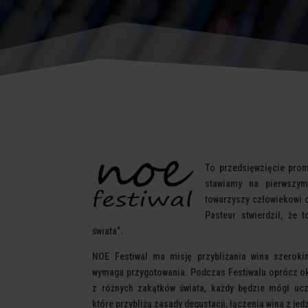
To przedsięwzięcie prom
stawiamy na pierwszym
towarzyszy człowiekowi o
Pasteur stwierdził, że t
świata”.
NOE Festiwal ma misję przybliżania wina szero
wymaga przygotowania. Podczas Festiwalu oprócz oka
z różnych zakątków świata, każdy będzie mógł ucz
które przybliżą zasady degustacji, łączenia wina z jed