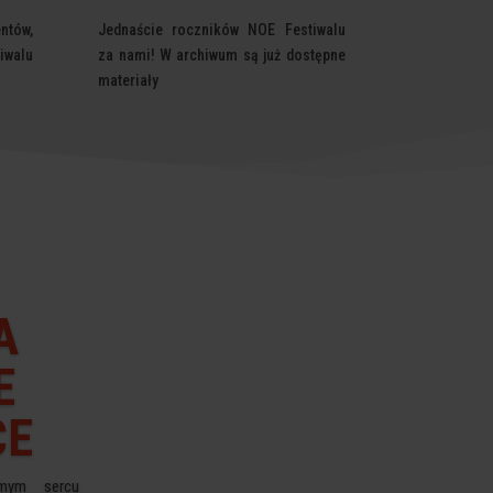
ntów,
Jednaście roczników NOE Festiwalu
iwalu
za nami! W archiwum są już dostępne
materiały
A
E
CE
mym sercu