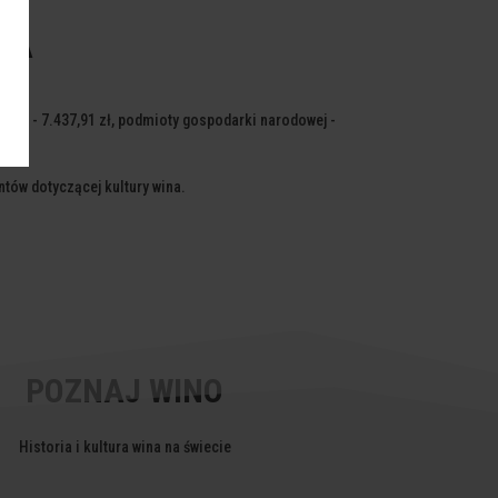
NA
enie - 7.437,91 zł, podmioty gospodarki narodowej -
23).
tów dotyczącej kultury wina.
POZNAJ WINO
Historia i kultura wina na świecie