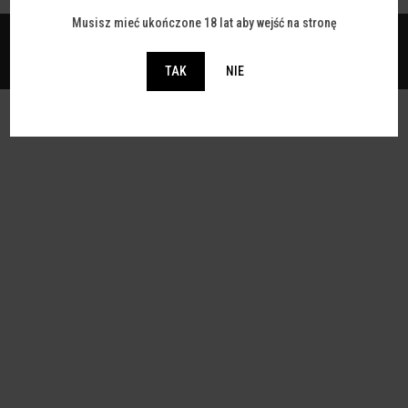
Musisz mieć ukończone 18 lat aby wejść na stronę
©2026 NOE Festiwal |
Fundacja Talent Factory
TAK
NIE