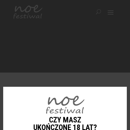
STUDIO WINA
przez
Sebastian Ulrych
|
sty 10, 2017
|
Partnerzy
,
Współpraca
CZY MASZ
UKOŃCZONE 18 LAT?