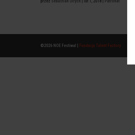
przez
Sebastian Ulrych
|
lut 1, 2018
|
Patronat
©2026 NOE Festiwal |
Fundacja Talent Factory