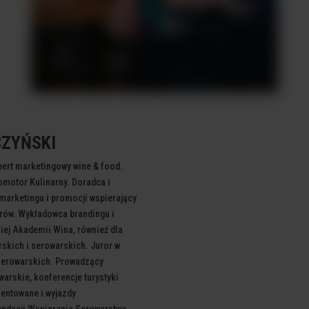
CZYŃSKI
pert marketingowy wine &
food.
omotor Kulinarny. Doradca i
marketingu i promocji wspierający
rów. Wykładowca brandingu i
kiej Akademii
Wina, również dla
rskich i serowarskich. Juror
w
 serowarskich. Prowadzący
warskie, konferencje turystyki
omentowane
i wyjazdy
undacji Wspierania Serowarstwa