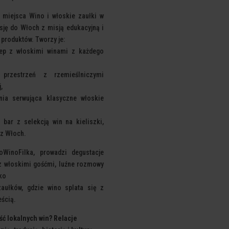
 miejsca Wino i włoskie zaułki w
sję do Włoch z misją edukacyjną i
 produktów. Tworzy je:
lep z włoskimi winami z każdego
przestrzeń z rzemieślniczymi
,
nia serwująca klasyczne włoskie
 bar z selekcją win na kieliszki,
 z Włoch.
oWinoFilka, prowadzi degustacje
z włoskimi gośćmi, luźne rozmowy
tko
aułków, gdzie wino splata się z
eścią.
ć lokalnych win? Relacje