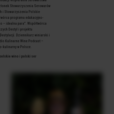
złonek Stowarzyszenia Serowarów
 i Stowarzyszenia Polskie
 Twórca
programu edukacyjno-
o – idealna para".
Współtwórca
zych Destyl i projektu
stylacji. Dziennikarz winiarski i
io Kulinarne Wine Podcast –
o-kulinarny w Polsce.
olskie wino i polski ser