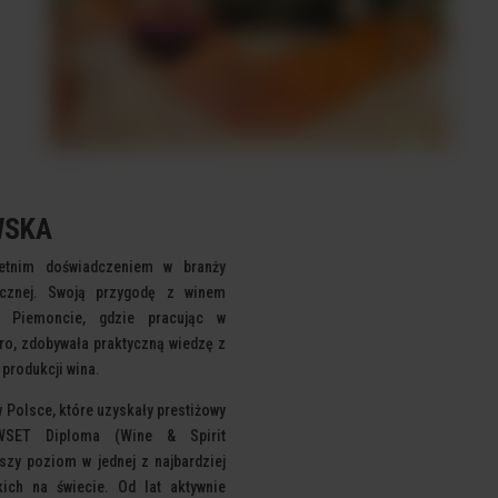
WSKA
etnim doświadczeniem w branży
micznej. Swoją przygodę z winem
m Piemoncie, gdzie pracując w
ero,
zdobywała praktyczną wiedzę z
 produkcji wina.
 Polsce, które uzyskały prestiżowy
 WSET Diploma (Wine & Spirit
szy poziom w jednej z najbardziej
skich na
świecie. Od lat aktywnie