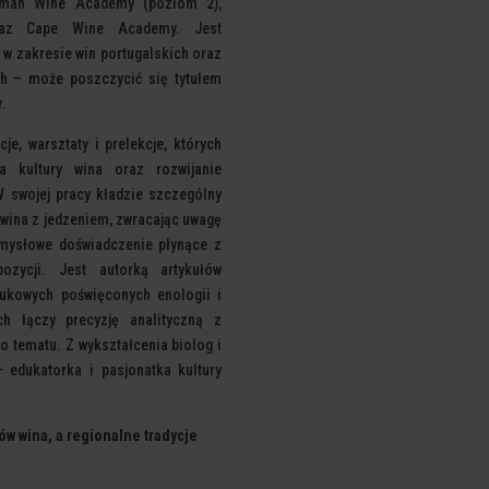
erman Wine Academy (poziom
2),
oraz Cape Wine Academy. Jest
ą w zakresie win portugalskich oraz
ch – może poszczycić się tytułem
.
je, warsztaty i prelekcje, których
ja kultury wina oraz rozwijanie
 W
swojej pracy kładzie szczególny
 wina z
jedzeniem, zwracając uwagę
mysłowe doświadczenie
płynące z
zycji. Jest autorką artykułów
aukowych poświęconych enologii i
ych
łączy precyzję analityczną z
do tematu. Z
wykształcenia biolog i
 – edukatorka i pasjonatka
kultury
w wina, a regionalne tradycje