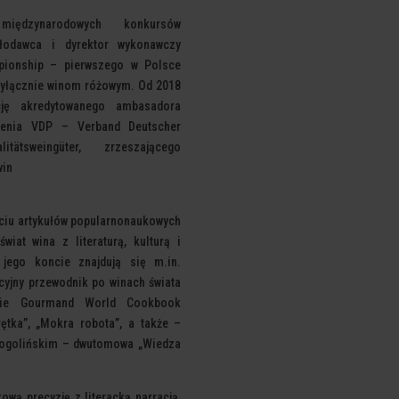
międzynarodowych konkursów
łodawca i dyrektor wykonawczy
mpionship – pierwszego w Polsce
yłącznie winom różowym. Od 2018
cję akredytowanego ambasadora
zenia VDP – Verband Deutscher
tätsweingüter, zrzeszającego
win
ęciu artykułów popularnonaukowych
wiat wina z literaturą, kulturą i
 jego koncie znajdują się m.in.
cyjny przewodnik po winach świata
sie Gourmand World Cookbook
ętka”, „Mokra robota”, a także –
Gogolińskim – dwutomowa „Wiedza
ową precyzję z literacką narracją,