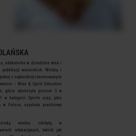
OLAŃSKA
a, edukatorka w dziedzinie
wina i
 publikacji winiarskich. Wiedzę i
jednej z najbardziej renomowanych
wiecie – Wine & Spirit Education
ie, gdzie ukończyła poziom 3 w
m 1 w
kategorii Spirits oraz, jako
ba w Polsce, uzyskała
prestiżowy
zeroką wiedzę zdobytą w
gramach
edukacyjnych, takich jak