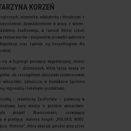
TARZYNA KORZEŃ
logicznych, inżynierka, edukatorka i doradczyni z
sięcioletnim doświadczeniem w pracy z winem.
Akademię
EnoRozwoju, w ramach której szkoli
, restauratorów i
pasjonatów, prowadzi autorskie
 degustacje oraz zajmuje się
konsultingiem dla
rskiej.
e się w fizjologii percepcji degustacyjnej, chemii
oenologii – dziedzinach, które łączą naukę ze
ysłów. Jej
szczególnym obszarem zainteresowań
ie winiarstwo, zwłaszcza w
kontekście łączenia
nią regionalną i lokalnymi produktami.
ycielką i redaktorką EnoPortalu – pierwszej w
ternetowej bazy wiedzy o polskim winiarstwie.
orzyła projekt
Winnicomanii, rozwijający
kę w praktyce. Autorka książki
„POLSKIE WINO.
jsca. Historie”, która ukazuje polskie wina
przez