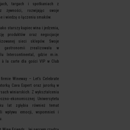
cjach, targach i
spotkaniach z
z żywności, rozwijając swoje
e i wiedzę o łączeniu smaków.
jako starszy kupiec wina i jedzenia,
cję produktów oraz negocjacje
lizowanej sieci sklepów. Swoje
 gastronomii
zrealizowała w
u Intercontinental, gdzie m.in.
 à la carte dla gości VIP w Club
 firmie Wineway – Let’s Celebrate
atorką Cava Expert oraz jurorką w
sach winiarskich. Z wykształcenia
eczno-ekonomicznej Uniwersytetu
lku lat zgłębia
również temat
li wpływu emocji, wspomnień i
u.
t Wine Friends. Jej sercem rządzą